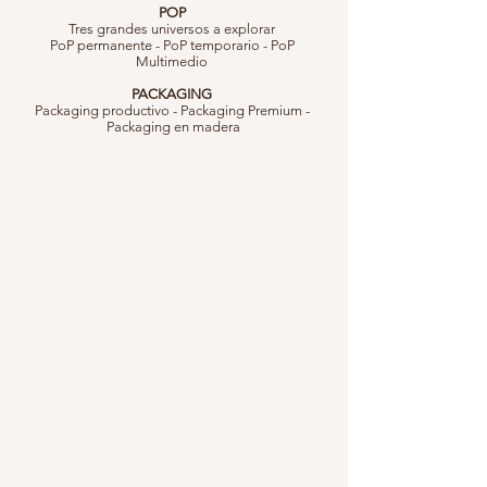
POP
Tres grandes universos a explorar
PoP permanente - PoP temporario - PoP
Multimedio
PACKAGING
Packaging productivo - Packaging Premium -
Packaging en madera
POP
Islas y Botaderos
Escenografía
y
ambientaciones
Exhibidores de Pie
Packaging Plegable